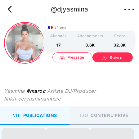
chevron_left
more_horiz
@djyasmina
34 ans
Abonnés
Abonnements
Score
17
3.6K
32.8K
Message
person_add
Suivre
chat
Yasmina
#maroc
Artiste DJ/Producer
linktr.ee/yasminamusic
VIEW_COLUMN
LOCK
PUBLICATIONS
CONTENU PRIVÉ