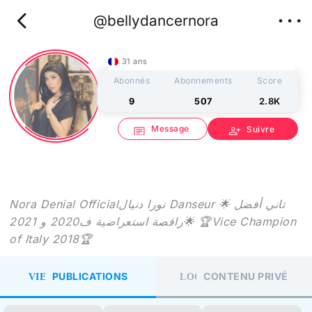
chevron_left
more_horiz
@bellydancernora
31 ans
Abonnés
Abonnements
Score
9
507
2.8K
Message
person_add
Suivre
chat
Nora Denial Officialنورا دنيال Danseur 🌟 تاني أفضل
راقصة استعراضية ف2020 و 2021🌟 🏆Vice Champion
of Italy 2018🏆
VIEW_COLUMN
LOCK
PUBLICATIONS
CONTENU PRIVÉ