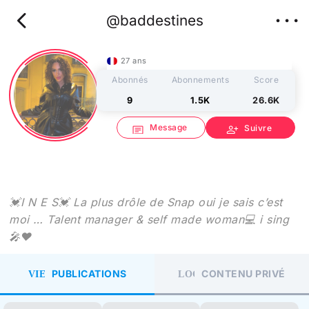
chevron_left
more_horiz
@baddestines
27 ans
Abonnés
Abonnements
Score
9
1.5K
26.6K
Message
person_add
Suivre
chat
💓I N E S💓 La plus drôle de Snap oui je sais c’est
moi … Talent manager & self made woman💻 i sing
🎤❤️
VIEW_COLUMN
LOCK
PUBLICATIONS
CONTENU PRIVÉ