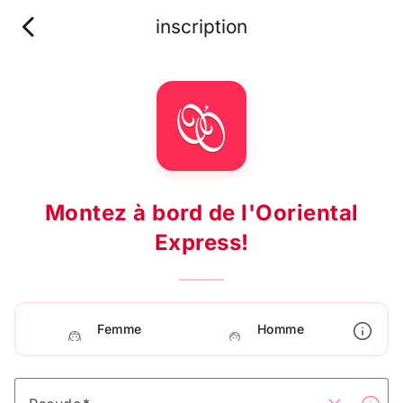
chevron_left
inscription
Montez à bord de l'Ooriental
Express!
info
Femme
Homme
face_3
face