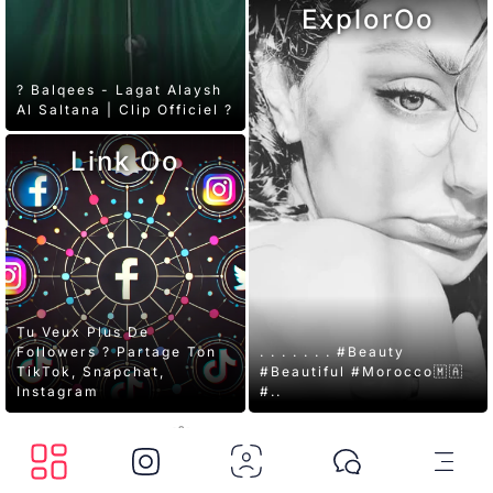
ExplorOo
? Balqees - Lagat Alaysh
Al Saltana | Clip Officiel ?
Link Oo
Tu Veux Plus De
Followers ? Partage Ton
. . . . . . . #beauty
TikTok, Snapchat,
#beautiful #morocco🇲🇦
Instagram
#..
DimahTech.com
© 2026 Ooriental. v.3.4.4 Tous droits réservés.